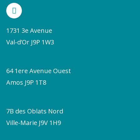
F
a
c
e
1731 3e Avenue
b
Val-d’Or J9P 1W3
o
o
k
-
64 1ere Avenue Ouest
f
Amos J9P 1T8
7B des Oblats Nord
Ville-Marie J9V 1H9