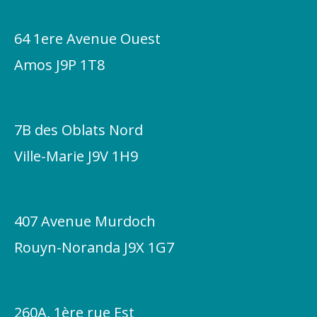
k
-
64 1ere Avenue Ouest
f
Amos J9P 1T8
7B des Oblats Nord
Ville-Marie J9V 1H9
407 Avenue Murdoch
Rouyn-Noranda J9X 1G7
260A, 1ère rue Est