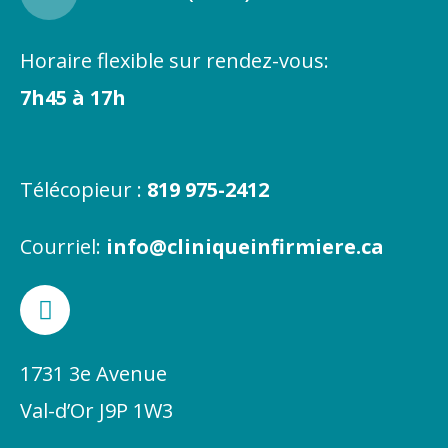
Horaire flexible sur rendez-vous:
7h45 à 17h
Télécopieur :
819 975-2412
Courriel:
info@cliniqueinfirmiere.ca
F
a
c
e
1731 3e Avenue
b
Val-d’Or J9P 1W3
o
o