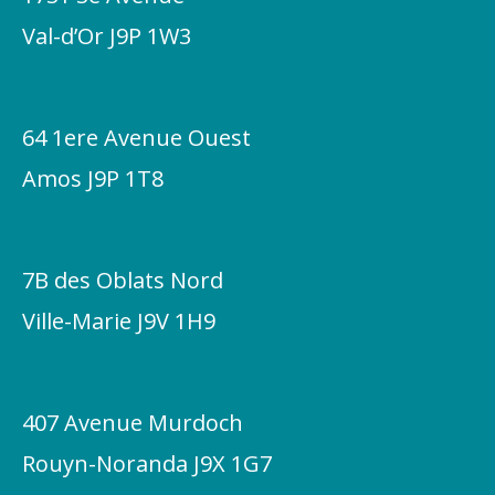
b
Val-d’Or J9P 1W3
o
o
k
-
64 1ere Avenue Ouest
f
Amos J9P 1T8
7B des Oblats Nord
Ville-Marie J9V 1H9
407 Avenue Murdoch
Rouyn-Noranda J9X 1G7