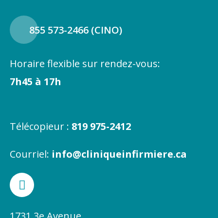
855 573-2466 (CINO)
Horaire flexible sur rendez-vous:
7h45 à 17h
Télécopieur :
819 975-2412
Courriel:
info@cliniqueinfirmiere.ca
F
a
c
e
1731 3e Avenue