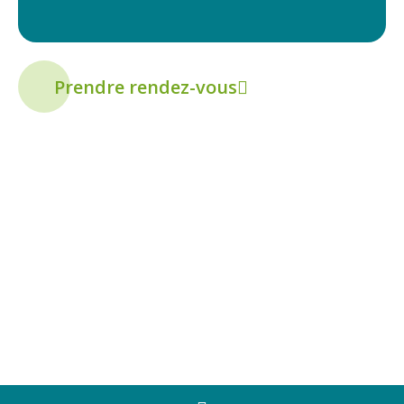
Prendre rendez-vous
+
LA MAJORITÉ DES SOINS
SONT COUVERTS PAR LES
ASSURANCES PRIVÉES!